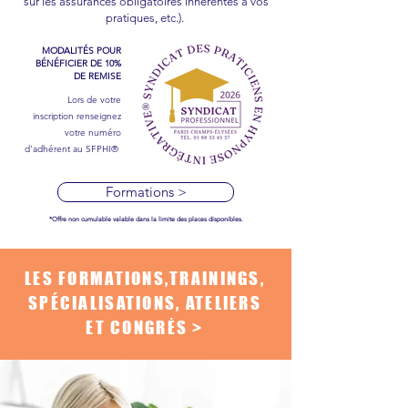
sur les assurances obligatoires inhérentes à vos
pratiques, etc.).
MODALITÉS POUR
BÉNÉFICIER DE 10%
DE REMISE
Lors de votre
inscription renseignez
votre numéro
d'adhérent au SFPHI® ​
Formations >
*Offre non cumulable valable dans la limite des places disponibles.
LES FORMATIONS,TRAININGS,
SPÉCIALISATIONS
, ATELIERS
ET CONGRĖS >